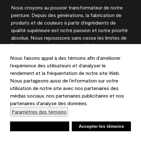
Nous croyons au pouvoir transformateur de notre
peinture. Depuis des générations, la fabrication de
produits et de couleurs à partir d’ingrédients de
qualité supérieure est notre passion et notre priorité
absolue. Nous repoussons sans cesse les limites de
l’innovation et privilégions la durabilité pour
l’obtention de résultats à long terme et la fiabilité de
Nous faisons appel à des témoins afin d’améliorer
l’expertise locale.
l’expérience des utilisateurs et d’analyser le
rendement et la fréquentation de notre site Web.
Nous partageons aussi de l’information sur votre
utilisation de notre site avec nos partenaires des
Les couleurs représentées à l’écran et sur les
médias sociaux, nos partenaires publicitaires et nos
documents imprimés peuvent différer des couleurs
partenaires d’analyse des données.
en contenant.
Paramètres des témoins
Benjamin Moore & Cie Limitée, 2026. 101 Paragon
Drive, Montvale, NJ 07645
Refuser
Accepter les témoins