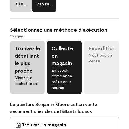
3,78 L
946 mL
Sélectionnez une méthode d’exécution
* Requis
Trouvez le
Collecte
Expédition
détaillant
en
N’est pas en
vente
le plus
magasin
proche
En stock,
commande
Misez sur
prête en 3
l’achat local
heures
La peinture Benjamin Moore est en vente
seulement chez des détaillants locaux
Trouver un magasin