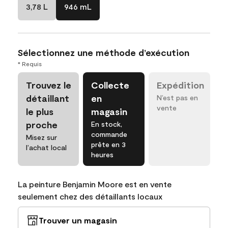
3,78 L
946 mL
Sélectionnez une méthode d’exécution
* Requis
Trouvez le
Collecte
Expédition
détaillant
en
N’est pas en
vente
le plus
magasin
proche
En stock,
commande
Misez sur
prête en 3
l’achat local
heures
La peinture Benjamin Moore est en vente
seulement chez des détaillants locaux
Trouver un magasin