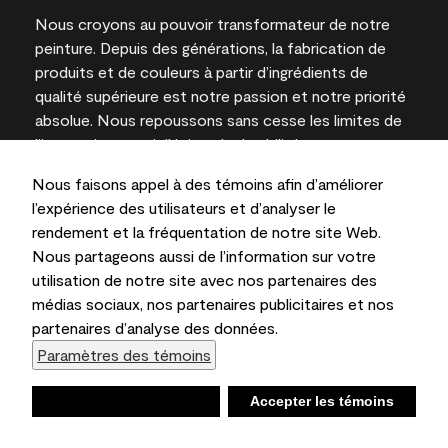
Nous croyons au pouvoir transformateur de notre
peinture. Depuis des générations, la fabrication de
produits et de couleurs à partir d’ingrédients de
qualité supérieure est notre passion et notre priorité
absolue. Nous repoussons sans cesse les limites de
l’innovation et privilégions la durabilité pour
l’obtention de résultats à long terme et la fiabilité de
Nous faisons appel à des témoins afin d’améliorer
l’expertise locale.
l’expérience des utilisateurs et d’analyser le
rendement et la fréquentation de notre site Web.
Nous partageons aussi de l’information sur votre
utilisation de notre site avec nos partenaires des
Les couleurs représentées à l’écran et sur les
médias sociaux, nos partenaires publicitaires et nos
documents imprimés peuvent différer des couleurs
partenaires d’analyse des données.
en contenant.
Paramètres des témoins
Benjamin Moore & Cie Limitée, 2026. 101 Paragon
Drive, Montvale, NJ 07645
Refuser
Accepter les témoins