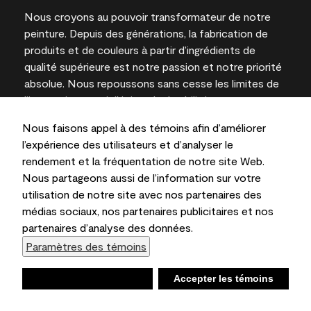
Nous croyons au pouvoir transformateur de notre
peinture. Depuis des générations, la fabrication de
produits et de couleurs à partir d’ingrédients de
qualité supérieure est notre passion et notre priorité
absolue. Nous repoussons sans cesse les limites de
l’innovation et privilégions la durabilité pour
l’obtention de résultats à long terme et la fiabilité de
Nous faisons appel à des témoins afin d’améliorer
l’expertise locale.
l’expérience des utilisateurs et d’analyser le
rendement et la fréquentation de notre site Web.
Nous partageons aussi de l’information sur votre
utilisation de notre site avec nos partenaires des
Les couleurs représentées à l’écran et sur les
médias sociaux, nos partenaires publicitaires et nos
documents imprimés peuvent différer des couleurs
partenaires d’analyse des données.
en contenant.
Paramètres des témoins
Benjamin Moore & Cie Limitée, 2026. 101 Paragon
Drive, Montvale, NJ 07645
Refuser
Accepter les témoins