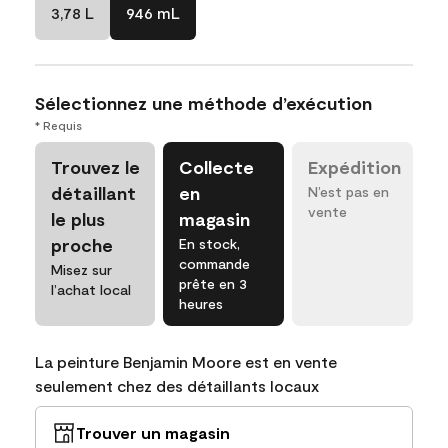
3,78 L
946 mL
Sélectionnez une méthode d’exécution
* Requis
Trouvez le
Collecte
Expédition
détaillant
en
N’est pas en
vente
le plus
magasin
proche
En stock,
commande
Misez sur
prête en 3
l’achat local
heures
La peinture Benjamin Moore est en vente
seulement chez des détaillants locaux
Trouver un magasin