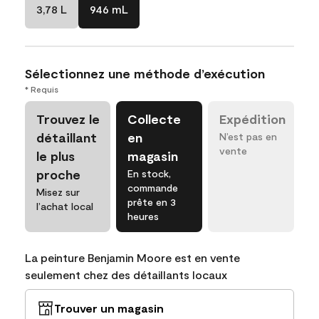
3,78 L
946 mL
Sélectionnez une méthode d’exécution
* Requis
Trouvez le
Collecte
Expédition
détaillant
en
N’est pas en
vente
le plus
magasin
proche
En stock,
commande
Misez sur
prête en 3
l’achat local
heures
La peinture Benjamin Moore est en vente
seulement chez des détaillants locaux
Trouver un magasin