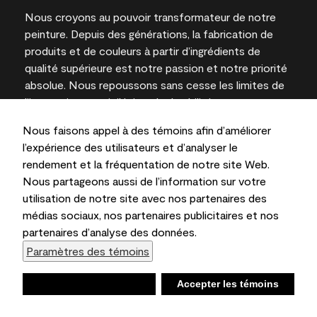
Nous croyons au pouvoir transformateur de notre
peinture. Depuis des générations, la fabrication de
produits et de couleurs à partir d’ingrédients de
qualité supérieure est notre passion et notre priorité
absolue. Nous repoussons sans cesse les limites de
l’innovation et privilégions la durabilité pour
l’obtention de résultats à long terme et la fiabilité de
Nous faisons appel à des témoins afin d’améliorer
l’expertise locale.
l’expérience des utilisateurs et d’analyser le
rendement et la fréquentation de notre site Web.
Nous partageons aussi de l’information sur votre
utilisation de notre site avec nos partenaires des
Les couleurs représentées à l’écran et sur les
médias sociaux, nos partenaires publicitaires et nos
documents imprimés peuvent différer des couleurs
partenaires d’analyse des données.
en contenant.
Paramètres des témoins
Benjamin Moore & Cie Limitée, 2026. 101 Paragon
Drive, Montvale, NJ 07645
Refuser
Accepter les témoins