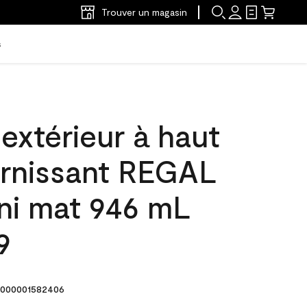
Trouver un magasin
s
'extérieur à haut
arnissant REGAL
ini mat 946 mL
9
000001582406