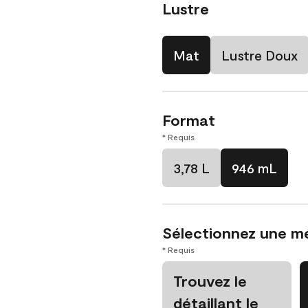
Lustre
Mat
Lustre Doux
Format
* Requis
3,78 L
946 mL
Sélectionnez une m
* Requis
Trouvez le
détaillant le