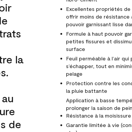
oir
Excellentes propriétés de 
offrir moins de résistance 
de
pouvoir garnissant lisse da
trats
Formule à haut pouvoir gar
petites fissures et dissim
surface
re la
Feuil perméable à l’air qui 
s’échapper, tout en minimi
s.
pelage
Protection contre les co
la pluie battante
 au
Application à basse tempér
cure
prolonger la saison de pei
Résistance à la moisissure
és de
Garantie limitée à vie (con