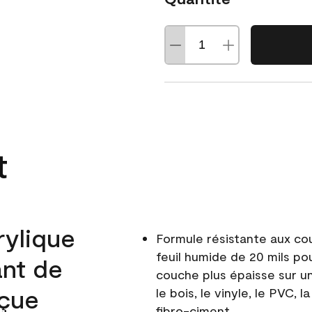
t
rylique
Formule résistante aux co
feuil humide de 20 mils po
ant de
couche plus épaisse sur un
nçue
le bois, le vinyle, le PVC,
fibro-ciment