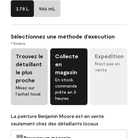
3,78 L
946 mL
Sélectionnez une méthode d’exécution
* Requis
Trouvez le
Collecte
Expédition
détaillant
en
N’est pas en
vente
le plus
magasin
proche
En stock,
commande
Misez sur
prête en 3
l’achat local
heures
La peinture Benjamin Moore est en vente
seulement chez des détaillants locaux
Trouver un magasin