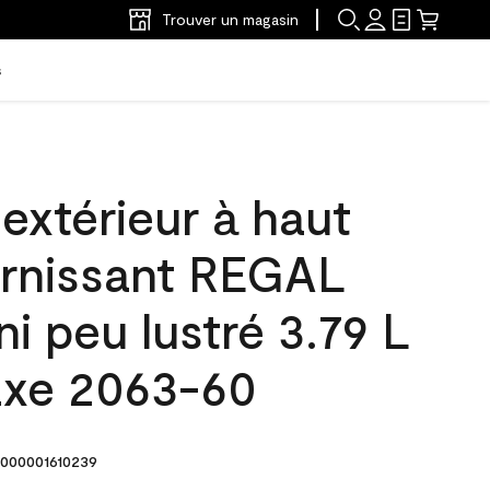
Trouver un magasin
s
'extérieur à haut
arnissant REGAL
ni peu lustré 3.79 L
axe 2063-60
000001610239