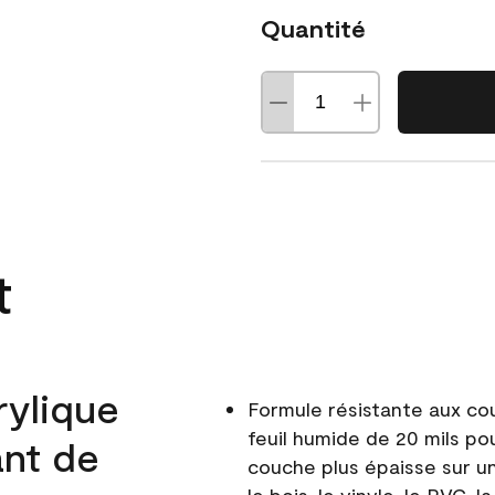
Quantité
t
rylique
Formule résistante aux co
feuil humide de 20 mils po
ant de
couche plus épaisse sur un