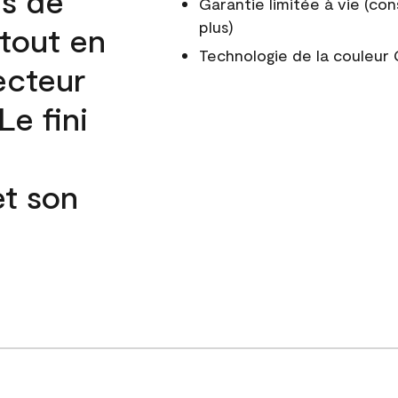
és de
Garantie limitée à vie (con
plus)
 tout en
Technologie de la couleu
ecteur
e fini
et son