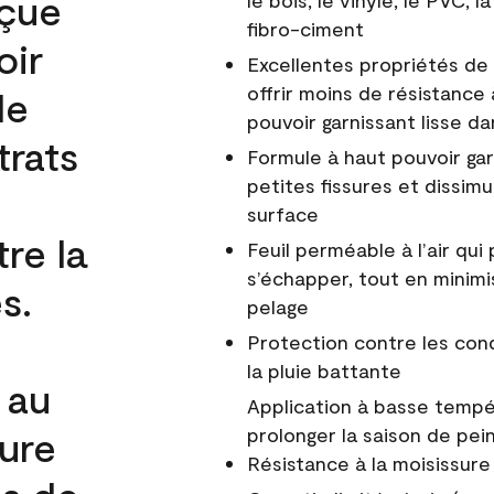
nçue
le bois, le vinyle, le PVC,
fibro-ciment
oir
Excellentes propriétés de 
offrir moins de résistance 
de
pouvoir garnissant lisse da
trats
Formule à haut pouvoir gar
petites fissures et dissim
surface
re la
Feuil perméable à l’air qui 
s’échapper, tout en minimi
s.
pelage
Protection contre les co
la pluie battante
 au
Application à basse tempér
cure
prolonger la saison de pei
Résistance à la moisissure