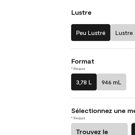
Lustre
Peu Lustré
Lustre
Format
* Requis
3,78 L
946 mL
Sélectionnez une m
* Requis
Trouvez le