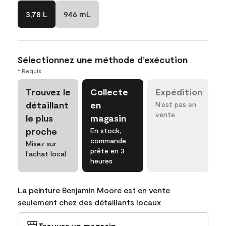
3,78 L
946 mL
Sélectionnez une méthode d’exécution
* Requis
Trouvez le
Collecte
Expédition
détaillant
en
N’est pas en
vente
le plus
magasin
proche
En stock,
commande
Misez sur
prête en 3
l’achat local
heures
La peinture Benjamin Moore est en vente
seulement chez des détaillants locaux
Trouver un magasin