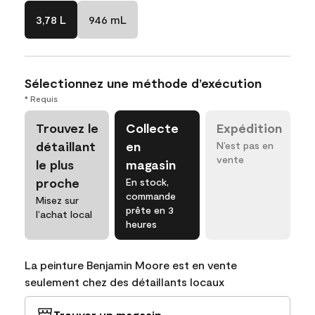
3,78 L
946 mL
Sélectionnez une méthode d’exécution
* Requis
Trouvez le
Collecte
Expédition
détaillant
en
N’est pas en
vente
le plus
magasin
proche
En stock,
commande
Misez sur
prête en 3
l’achat local
heures
La peinture Benjamin Moore est en vente
seulement chez des détaillants locaux
Trouver un magasin