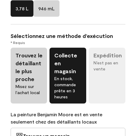
3,78 L
946 mL
Sélectionnez une méthode d’exécution
* Requis
Trouvez le
Collecte
Expédition
détaillant
en
N’est pas en
vente
le plus
magasin
proche
En stock,
commande
Misez sur
prête en 3
l’achat local
heures
La peinture Benjamin Moore est en vente
seulement chez des détaillants locaux
Trouver un magasin