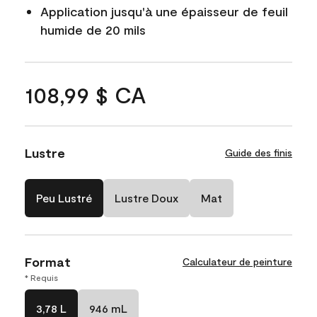
Application jusqu'à une épaisseur de feuil
humide de 20 mils
108,99 $ CA
Lustre
Guide des finis
Peu Lustré
Lustre Doux
Mat
Format
Calculateur de peinture
* Requis
3,78 L
946 mL