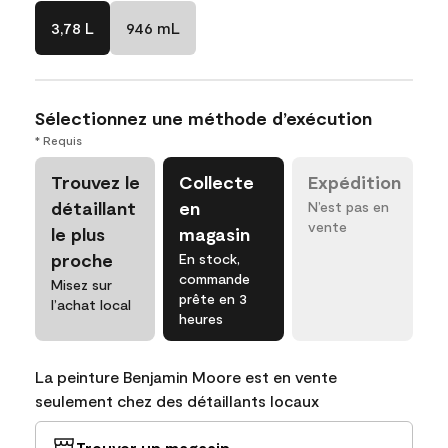
3,78 L
946 mL
Sélectionnez une méthode d’exécution
* Requis
Trouvez le
Collecte
Expédition
détaillant
en
N’est pas en
vente
le plus
magasin
proche
En stock,
commande
Misez sur
prête en 3
l’achat local
heures
La peinture Benjamin Moore est en vente
seulement chez des détaillants locaux
Trouver un magasin