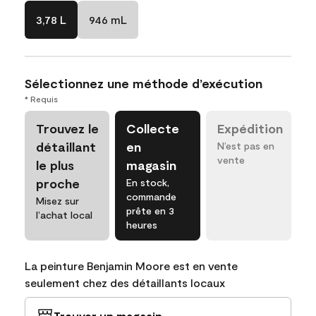
3,78 L
946 mL
Sélectionnez une méthode d’exécution
* Requis
Trouvez le
Collecte
Expédition
détaillant
en
N’est pas en
vente
le plus
magasin
proche
En stock,
commande
Misez sur
prête en 3
l’achat local
heures
La peinture Benjamin Moore est en vente
seulement chez des détaillants locaux
Trouver un magasin