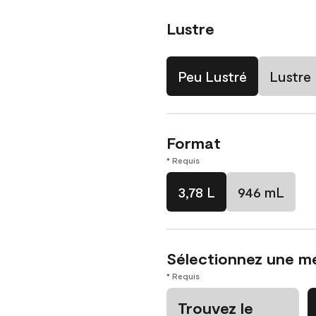
Lustre
Peu Lustré
Lustre
Format
* Requis
3,78 L
946 mL
Sélectionnez une m
* Requis
Trouvez le