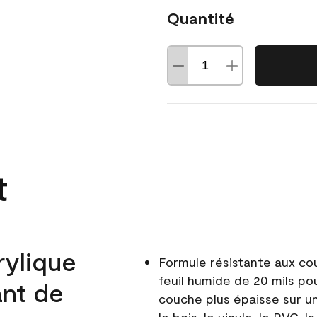
Quantité
t
rylique
Formule résistante aux co
feuil humide de 20 mils po
ant de
couche plus épaisse sur un