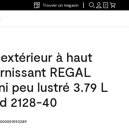
Trouver un magasin
s
'extérieur à haut
arnissant REGAL
ni peu lustré 3.79 L
rd 2128-40
000001593289