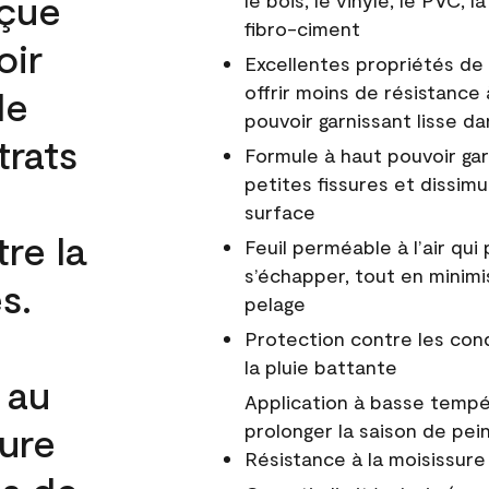
nçue
le bois, le vinyle, le PVC,
fibro-ciment
oir
Excellentes propriétés de 
offrir moins de résistance 
de
pouvoir garnissant lisse da
trats
Formule à haut pouvoir gar
petites fissures et dissim
surface
re la
Feuil perméable à l’air qui 
s’échapper, tout en minimi
s.
pelage
Protection contre les co
la pluie battante
 au
Application à basse tempér
cure
prolonger la saison de pei
Résistance à la moisissure