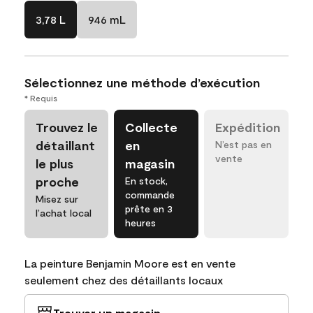
3,78 L
946 mL
Sélectionnez une méthode d’exécution
* Requis
Trouvez le
Collecte
Expédition
détaillant
en
N’est pas en
vente
le plus
magasin
proche
En stock,
commande
Misez sur
prête en 3
l’achat local
heures
La peinture Benjamin Moore est en vente
seulement chez des détaillants locaux
Trouver un magasin