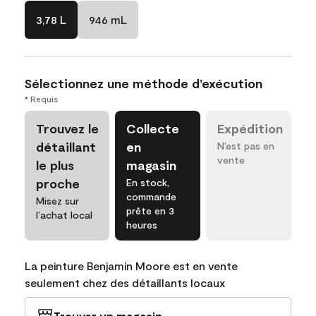
3,78 L
946 mL
Sélectionnez une méthode d’exécution
* Requis
Trouvez le
Collecte
Expédition
détaillant
en
N’est pas en
vente
le plus
magasin
proche
En stock,
commande
Misez sur
prête en 3
l’achat local
heures
La peinture Benjamin Moore est en vente
seulement chez des détaillants locaux
Trouver un magasin