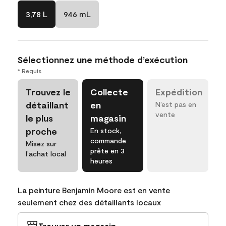
3,78 L
946 mL
Sélectionnez une méthode d’exécution
* Requis
Trouvez le
Collecte
Expédition
détaillant
en
N’est pas en
vente
le plus
magasin
proche
En stock,
commande
Misez sur
prête en 3
l’achat local
heures
La peinture Benjamin Moore est en vente
seulement chez des détaillants locaux
Trouver un magasin