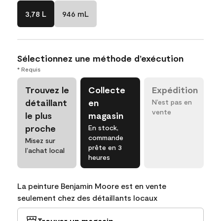
3,78 L
946 mL
Sélectionnez une méthode d’exécution
* Requis
Trouvez le
Collecte
Expédition
détaillant
en
N’est pas en
vente
le plus
magasin
proche
En stock,
commande
Misez sur
prête en 3
l’achat local
heures
La peinture Benjamin Moore est en vente
seulement chez des détaillants locaux
Trouver un magasin