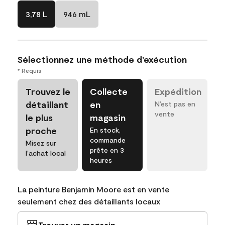
3,78 L
946 mL
Sélectionnez une méthode d’exécution
* Requis
Trouvez le
Collecte
Expédition
détaillant
en
N’est pas en
vente
le plus
magasin
proche
En stock,
commande
Misez sur
prête en 3
l’achat local
heures
La peinture Benjamin Moore est en vente
seulement chez des détaillants locaux
Trouver un magasin