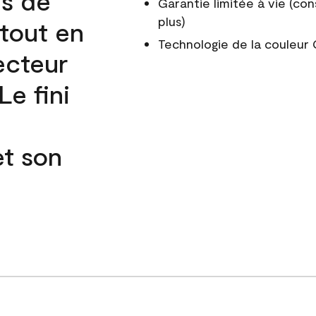
és de
Garantie limitée à vie (con
plus)
 tout en
Technologie de la couleu
ecteur
e fini
et son