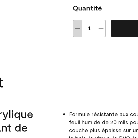
Quantité
t
rylique
Formule résistante aux co
feuil humide de 20 mils po
ant de
couche plus épaisse sur un