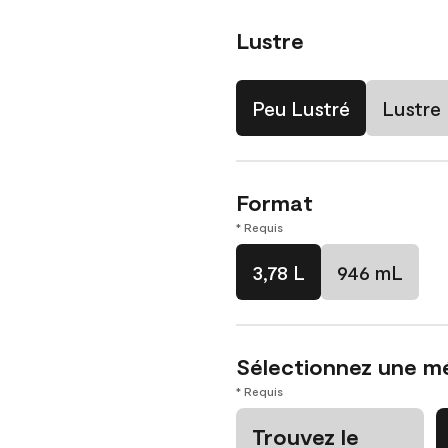
Lustre
Peu Lustré
Lustre
Format
* Requis
3,78 L
946 mL
Sélectionnez une m
* Requis
Trouvez le