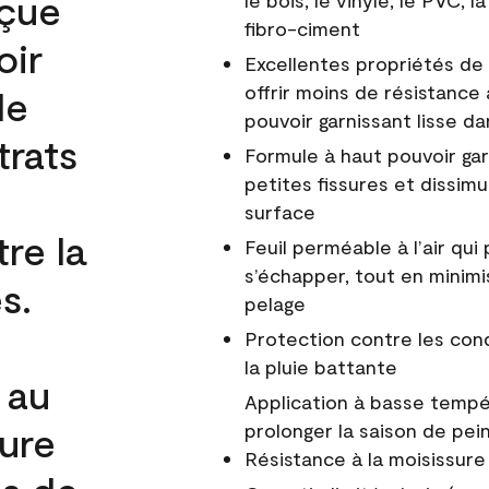
nçue
le bois, le vinyle, le PVC,
fibro-ciment
oir
Excellentes propriétés de 
offrir moins de résistance 
de
pouvoir garnissant lisse da
trats
Formule à haut pouvoir gar
petites fissures et dissim
surface
re la
Feuil perméable à l’air qui 
s’échapper, tout en minimi
s.
pelage
Protection contre les co
la pluie battante
 au
Application à basse tempér
cure
prolonger la saison de pei
Résistance à la moisissure