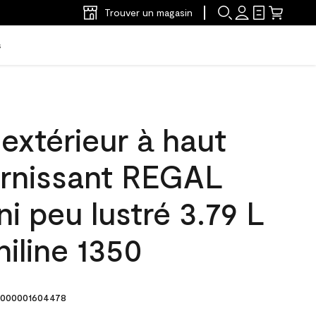
Trouver un magasin
s
'extérieur à haut
arnissant REGAL
ni peu lustré 3.79 L
iline 1350
000001604478