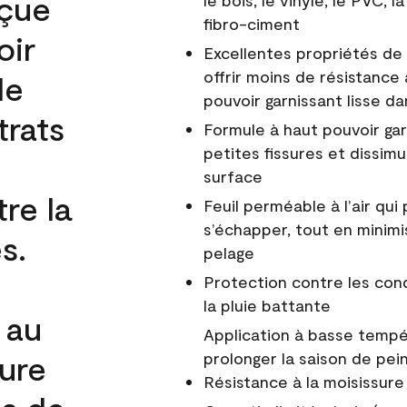
nçue
le bois, le vinyle, le PVC,
fibro-ciment
oir
Excellentes propriétés de 
offrir moins de résistance 
de
pouvoir garnissant lisse da
trats
Formule à haut pouvoir gar
petites fissures et dissim
surface
re la
Feuil perméable à l’air qui 
s’échapper, tout en minimi
s.
pelage
Protection contre les co
la pluie battante
 au
Application à basse tempér
cure
prolonger la saison de pei
Résistance à la moisissure