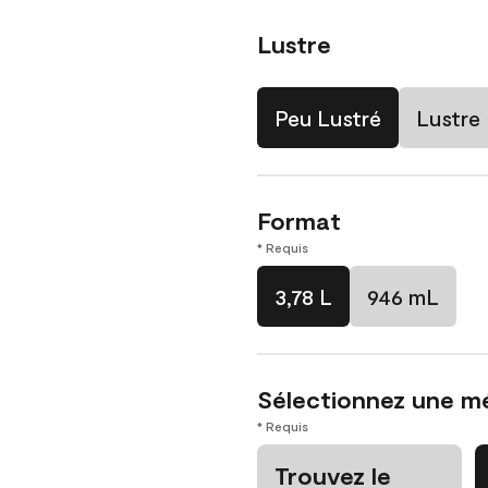
Lustre
Peu Lustré
Lustre
Format
* Requis
3,78 L
946 mL
Sélectionnez une m
* Requis
Trouvez le