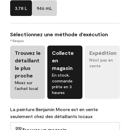
3,78 L
946 mL
Sélectionnez une méthode d’exécution
* Requis
Trouvez le
Collecte
Expédition
détaillant
en
N’est pas en
vente
le plus
magasin
proche
En stock,
commande
Misez sur
prête en 3
l’achat local
heures
La peinture Benjamin Moore est en vente
seulement chez des détaillants locaux
Trouver un magasin