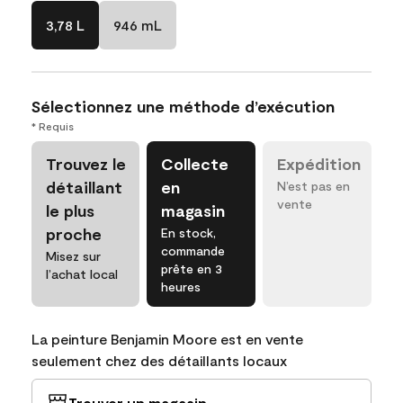
3,78 L
946 mL
Sélectionnez une méthode d’exécution
* Requis
Trouvez le
Collecte
Expédition
détaillant
en
N’est pas en
vente
le plus
magasin
proche
En stock,
commande
Misez sur
prête en 3
l’achat local
heures
La peinture Benjamin Moore est en vente
seulement chez des détaillants locaux
Trouver un magasin