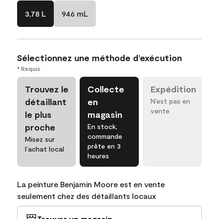
3,78 L
946 mL
Sélectionnez une méthode d’exécution
* Requis
Trouvez le
Collecte
Expédition
détaillant
en
N’est pas en
vente
le plus
magasin
proche
En stock,
commande
Misez sur
prête en 3
l’achat local
heures
La peinture Benjamin Moore est en vente
seulement chez des détaillants locaux
Trouver un magasin