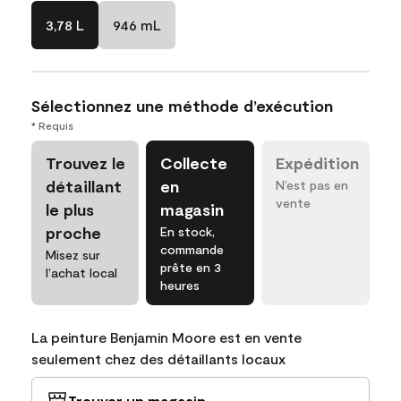
3,78 L
946 mL
Sélectionnez une méthode d’exécution
* Requis
Trouvez le
Collecte
Expédition
détaillant
en
N’est pas en
vente
le plus
magasin
proche
En stock,
commande
Misez sur
prête en 3
l’achat local
heures
La peinture Benjamin Moore est en vente
seulement chez des détaillants locaux
Trouver un magasin