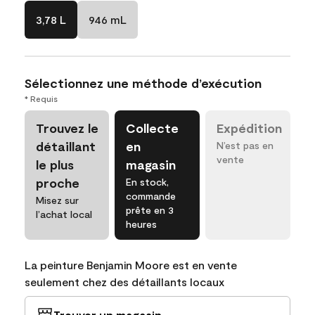
3,78 L
946 mL
Sélectionnez une méthode d’exécution
* Requis
Trouvez le
Collecte
Expédition
détaillant
en
N’est pas en
vente
le plus
magasin
proche
En stock,
commande
Misez sur
prête en 3
l’achat local
heures
La peinture Benjamin Moore est en vente
seulement chez des détaillants locaux
Trouver un magasin