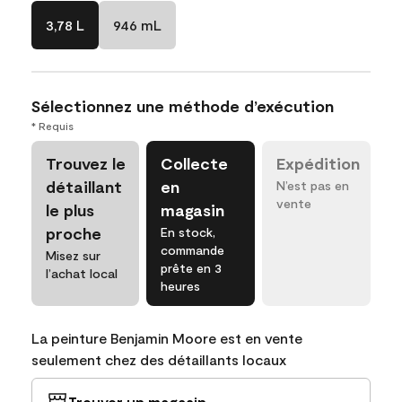
3,78 L
946 mL
Sélectionnez une méthode d’exécution
* Requis
Trouvez le
Collecte
Expédition
détaillant
en
N’est pas en
vente
le plus
magasin
proche
En stock,
commande
Misez sur
prête en 3
l’achat local
heures
La peinture Benjamin Moore est en vente
seulement chez des détaillants locaux
Trouver un magasin