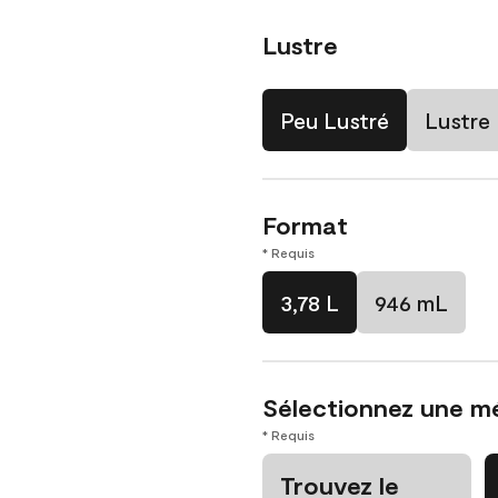
Lustre
Peu Lustré
Lustre
Format
* Requis
3,78 L
946 mL
Sélectionnez une m
* Requis
Trouvez le