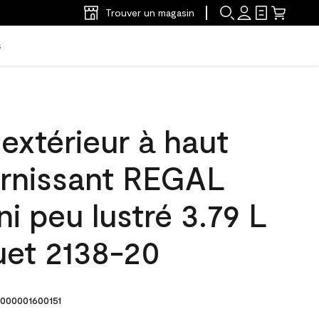
Trouver un magasin
s
'extérieur à haut
arnissant REGAL
ni peu lustré 3.79 L
uet 2138-20
000001600151