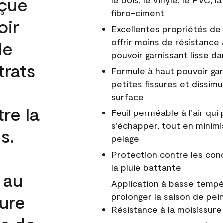
nçue
le bois, le vinyle, le PVC,
fibro-ciment
oir
Excellentes propriétés de 
offrir moins de résistance 
de
pouvoir garnissant lisse da
trats
Formule à haut pouvoir gar
petites fissures et dissim
surface
re la
Feuil perméable à l’air qui 
s’échapper, tout en minimi
s.
pelage
Protection contre les co
la pluie battante
 au
Application à basse tempér
cure
prolonger la saison de pei
Résistance à la moisissure