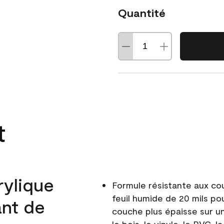
Quantité
t
rylique
Formule résistante aux co
feuil humide de 20 mils po
ant de
couche plus épaisse sur un