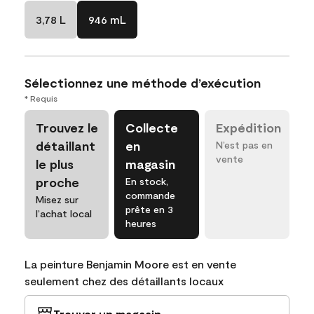
3,78 L
946 mL
Sélectionnez une méthode d’exécution
* Requis
Trouvez le
Collecte
Expédition
détaillant
en
N’est pas en
vente
le plus
magasin
proche
En stock,
commande
Misez sur
prête en 3
l’achat local
heures
La peinture Benjamin Moore est en vente
seulement chez des détaillants locaux
Trouver un magasin