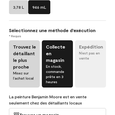
3,78 L
946 mL
Sélectionnez une méthode d’exécution
* Requis
Trouvez le
Collecte
Expédition
détaillant
en
N’est pas en
vente
le plus
magasin
proche
En stock,
commande
Misez sur
prête en 3
l’achat local
heures
La peinture Benjamin Moore est en vente
seulement chez des détaillants locaux
Trouver un magasin