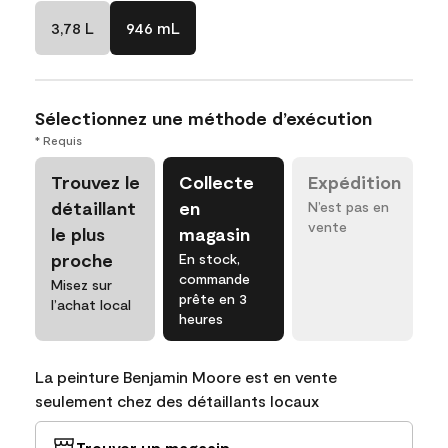
3,78 L
946 mL
Sélectionnez une méthode d’exécution
* Requis
Trouvez le
Collecte
Expédition
détaillant
en
N’est pas en
vente
le plus
magasin
proche
En stock,
commande
Misez sur
prête en 3
l’achat local
heures
La peinture Benjamin Moore est en vente
seulement chez des détaillants locaux
Trouver un magasin