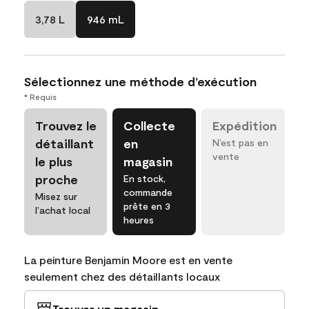
3,78 L
946 mL
Sélectionnez une méthode d’exécution
* Requis
Trouvez le
Collecte
Expédition
détaillant
en
N’est pas en
vente
le plus
magasin
proche
En stock,
commande
Misez sur
prête en 3
l’achat local
heures
La peinture Benjamin Moore est en vente
seulement chez des détaillants locaux
Trouver un magasin