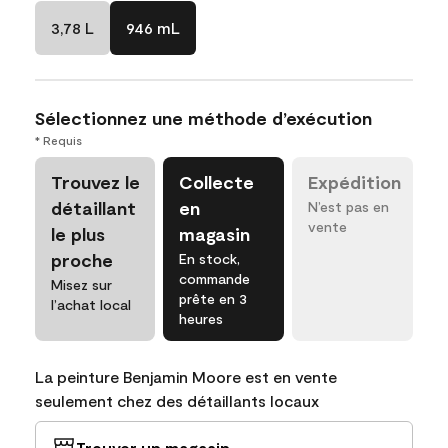
3,78 L
946 mL
Sélectionnez une méthode d’exécution
* Requis
Trouvez le
Collecte
Expédition
détaillant
en
N’est pas en
vente
le plus
magasin
proche
En stock,
commande
Misez sur
prête en 3
l’achat local
heures
La peinture Benjamin Moore est en vente
seulement chez des détaillants locaux
Trouver un magasin