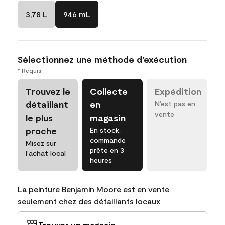
3,78 L
946 mL
Sélectionnez une méthode d’exécution
* Requis
Trouvez le
Collecte
Expédition
détaillant
en
N’est pas en
vente
le plus
magasin
proche
En stock,
commande
Misez sur
prête en 3
l’achat local
heures
La peinture Benjamin Moore est en vente
seulement chez des détaillants locaux
Trouver un magasin