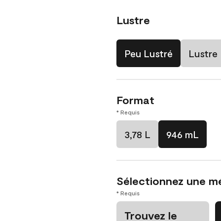
Lustre
Peu Lustré
Lustre
Format
* Requis
3,78 L
946 mL
Sélectionnez une m
* Requis
Trouvez le