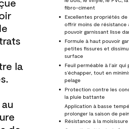
nçue
le bois, le vinyle, le PVC,
fibro-ciment
oir
Excellentes propriétés de 
offrir moins de résistance 
de
pouvoir garnissant lisse da
trats
Formule à haut pouvoir gar
petites fissures et dissim
surface
re la
Feuil perméable à l’air qui 
s’échapper, tout en minimi
s.
pelage
Protection contre les co
la pluie battante
 au
Application à basse tempér
cure
prolonger la saison de pei
Résistance à la moisissure