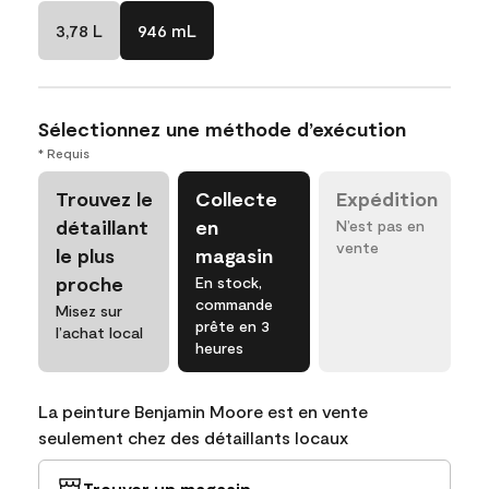
3,78 L
946 mL
Sélectionnez une méthode d’exécution
* Requis
Trouvez le
Collecte
Expédition
détaillant
en
N’est pas en
vente
le plus
magasin
proche
En stock,
commande
Misez sur
prête en 3
l’achat local
heures
La peinture Benjamin Moore est en vente
seulement chez des détaillants locaux
Trouver un magasin