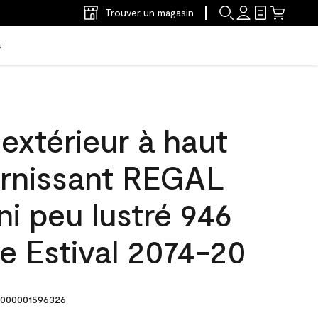
Trouver un magasin
s
'extérieur à haut
arnissant REGAL
ni peu lustré 946
e Estival 2074-20
000001596326