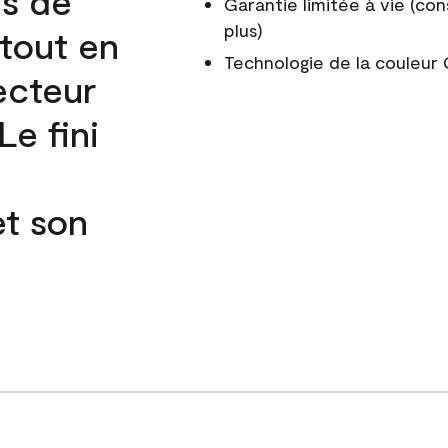
és de
Garantie limitée à vie (con
plus)
 tout en
Technologie de la couleu
ecteur
e fini
et son