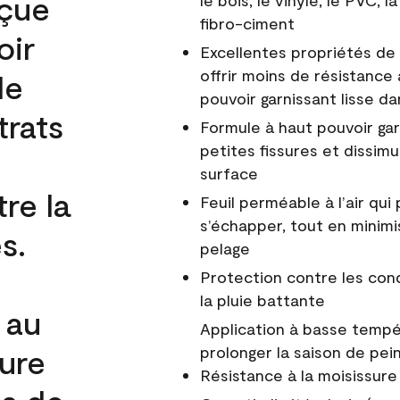
nçue
le bois, le vinyle, le PVC,
fibro-ciment
oir
Excellentes propriétés de 
offrir moins de résistance 
de
pouvoir garnissant lisse da
trats
Formule à haut pouvoir gar
petites fissures et dissim
surface
re la
Feuil perméable à l’air qui 
s’échapper, tout en minimi
s.
pelage
Protection contre les co
la pluie battante
 au
Application à basse tempér
cure
prolonger la saison de pei
Résistance à la moisissure