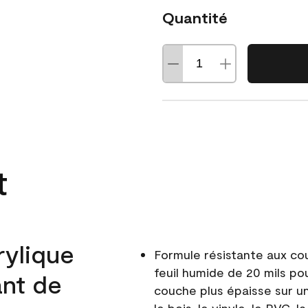
Quantité
t
rylique
Formule résistante aux co
feuil humide de 20 mils po
ant de
couche plus épaisse sur un