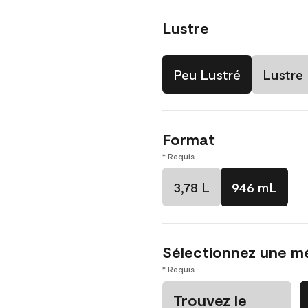
Lustre
Peu Lustré
Lustre
Format
* Requis
3,78 L
946 mL
Sélectionnez une m
* Requis
Trouvez le