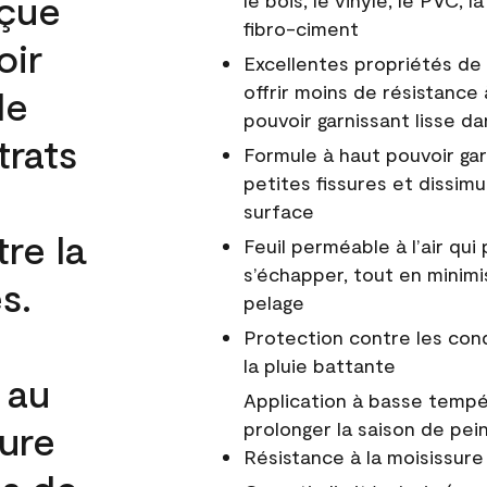
nçue
le bois, le vinyle, le PVC,
fibro-ciment
oir
Excellentes propriétés de 
offrir moins de résistance 
de
pouvoir garnissant lisse da
trats
Formule à haut pouvoir gar
petites fissures et dissim
surface
re la
Feuil perméable à l’air qui 
s’échapper, tout en minimi
s.
pelage
Protection contre les co
la pluie battante
 au
Application à basse tempér
cure
prolonger la saison de pei
Résistance à la moisissure