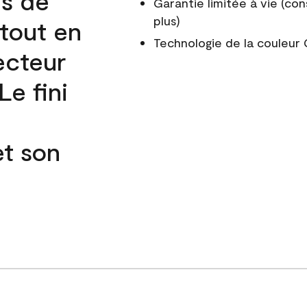
és de
Garantie limitée à vie (con
plus)
 tout en
Technologie de la couleu
ecteur
e fini
et son