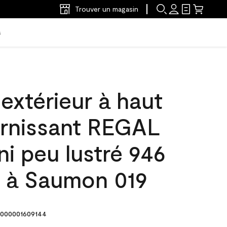
Trouver un magasin
s
'extérieur à haut
arnissant REGAL
ni peu lustré 946
e à Saumon 019
000001609144