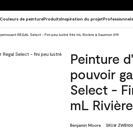
Couleurs de peinture
Produits
Inspiration du projet
Professionnel
 garnissant REGAL Select - Fini peu lustré 946 mL Rivière à Saumon 019
Peinture d
pouvoir g
Select - Fi
mL Rivièr
Benjamin Moore
SKU# ZWB100