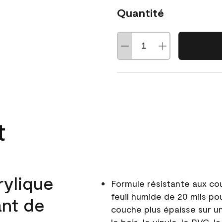
Quantité
t
rylique
Formule résistante aux co
feuil humide de 20 mils po
ant de
couche plus épaisse sur un