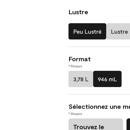
Lustre
Peu Lustré
Lustre
Format
* Requis
3,78 L
946 mL
Sélectionnez une m
* Requis
Trouvez le