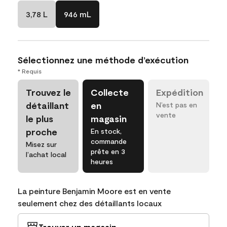
3,78 L
946 mL
Sélectionnez une méthode d’exécution
* Requis
Trouvez le
Collecte
Expédition
détaillant
en
N’est pas en
vente
le plus
magasin
proche
En stock,
commande
Misez sur
prête en 3
l’achat local
heures
La peinture Benjamin Moore est en vente
seulement chez des détaillants locaux
Trouver un magasin