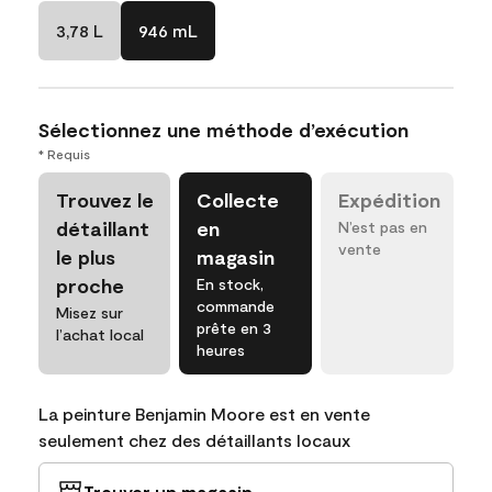
3,78 L
946 mL
Sélectionnez une méthode d’exécution
* Requis
Trouvez le
Collecte
Expédition
détaillant
en
N’est pas en
vente
le plus
magasin
proche
En stock,
commande
Misez sur
prête en 3
l’achat local
heures
La peinture Benjamin Moore est en vente
seulement chez des détaillants locaux
Trouver un magasin