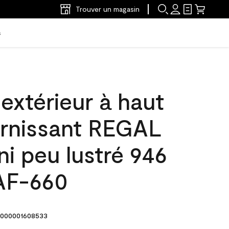
Trouver un magasin
s
'extérieur à haut
arnissant REGAL
ni peu lustré 946
 AF-660
000001608533