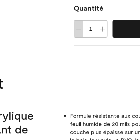
Quantité
t
rylique
Formule résistante aux co
feuil humide de 20 mils po
ant de
couche plus épaisse sur un