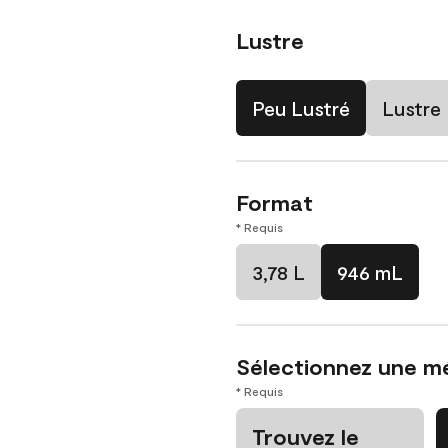
Lustre
Peu Lustré
Lustre
Format
* Requis
3,78 L
946 mL
Sélectionnez une m
* Requis
Trouvez le