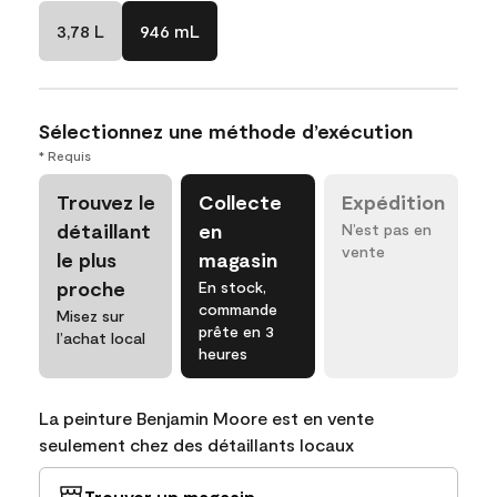
3,78 L
946 mL
Sélectionnez une méthode d’exécution
* Requis
Trouvez le
Collecte
Expédition
détaillant
en
N’est pas en
vente
le plus
magasin
proche
En stock,
commande
Misez sur
prête en 3
l’achat local
heures
La peinture Benjamin Moore est en vente
seulement chez des détaillants locaux
Trouver un magasin