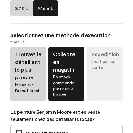
3,78 L
946 mL
Sélectionnez une méthode d’exécution
* Requis
Trouvez le
Collecte
Expédition
détaillant
en
N’est pas en
vente
le plus
magasin
proche
En stock,
commande
Misez sur
prête en 3
l’achat local
heures
La peinture Benjamin Moore est en vente
seulement chez des détaillants locaux
Trouver un magasin