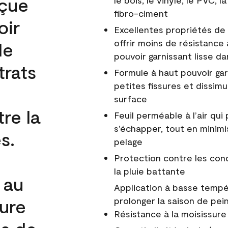
nçue
le bois, le vinyle, le PVC,
fibro-ciment
oir
Excellentes propriétés de 
offrir moins de résistance 
de
pouvoir garnissant lisse da
trats
Formule à haut pouvoir gar
petites fissures et dissim
surface
re la
Feuil perméable à l’air qui 
s’échapper, tout en minimi
s.
pelage
Protection contre les co
la pluie battante
 au
Application à basse tempér
cure
prolonger la saison de pei
Résistance à la moisissure