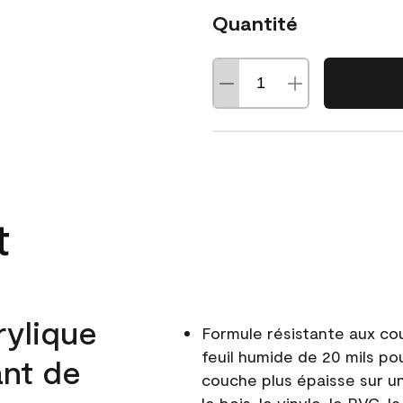
Quantité
t
rylique
Formule résistante aux co
feuil humide de 20 mils po
ant de
couche plus épaisse sur un