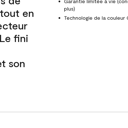
és de
Garantie limitée à vie (con
plus)
 tout en
Technologie de la couleu
ecteur
e fini
et son