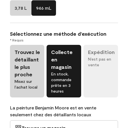
3,78 L
946 mL
Sélectionnez une méthode d’exécution
* Requis
Trouvez le
Collecte
Expédition
détaillant
en
N’est pas en
vente
le plus
magasin
proche
En stock,
commande
Misez sur
prête en 3
l’achat local
heures
La peinture Benjamin Moore est en vente
seulement chez des détaillants locaux
Trouver un magasin