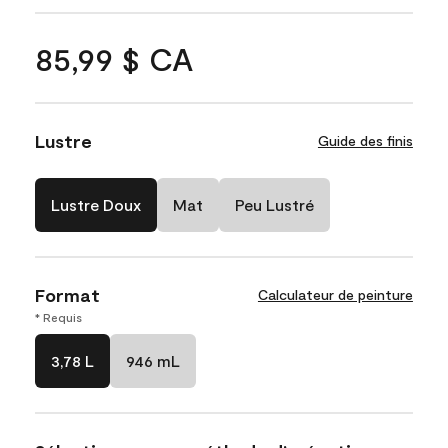
85,99 $ CA
Lustre
Guide des finis
Lustre Doux
Mat
Peu Lustré
Format
Calculateur de peinture
* Requis
3,78 L
946 mL