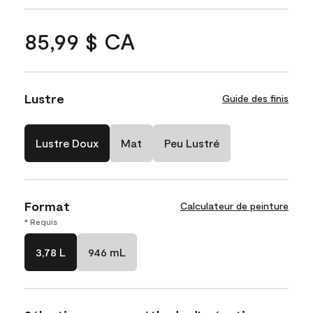
85,99 $ CA
Lustre
Guide des finis
Lustre Doux
Mat
Peu Lustré
Format
Calculateur de peinture
* Requis
3,78 L
946 mL