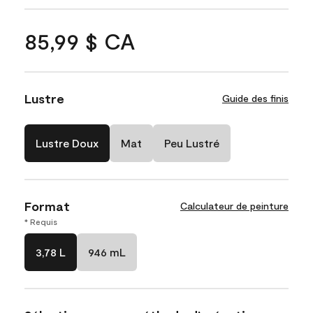
85,99 $ CA
Lustre
Guide des finis
Lustre Doux
Mat
Peu Lustré
Format
Calculateur de peinture
* Requis
3,78 L
946 mL