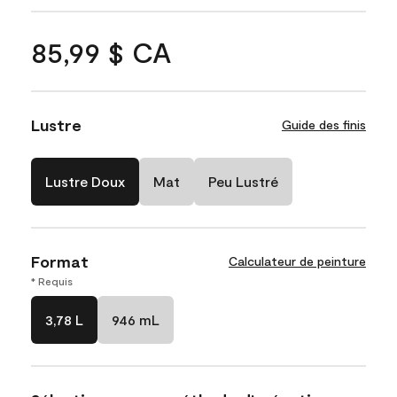
85,99 $ CA
Lustre
Guide des finis
Lustre Doux
Mat
Peu Lustré
Format
Calculateur de peinture
* Requis
3,78 L
946 mL