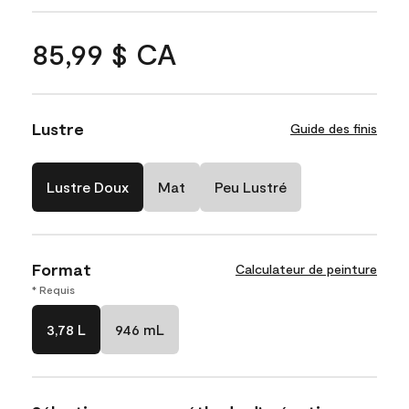
85,99 $ CA
Lustre
Guide des finis
Lustre Doux
Mat
Peu Lustré
Format
Calculateur de peinture
* Requis
3,78 L
946 mL